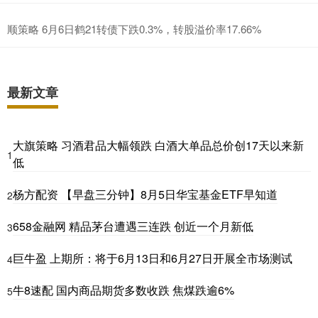
顺策略 6月6日鹤21转债下跌0.3%，转股溢价率17.66%
最新文章
大旗策略 习酒君品大幅领跌 白酒大单品总价创17天以来新
1
低
杨方配资 【早盘三分钟】8月5日华宝基金ETF早知道
2
658金融网 精品茅台遭遇三连跌 创近一个月新低
3
巨牛盈 上期所：将于6月13日和6月27日开展全市场测试
4
牛8速配 国内商品期货多数收跌 焦煤跌逾6%
5