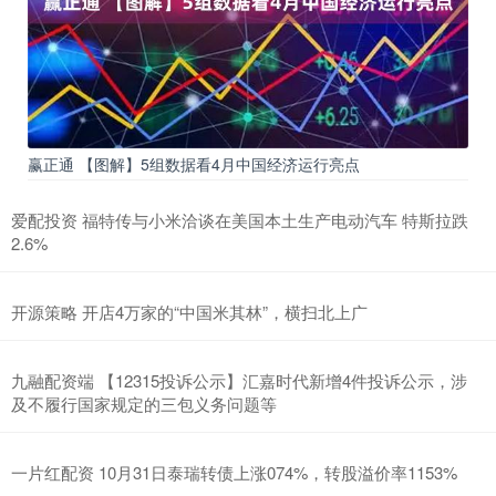
赢正通 【图解】5组数据看4月中国经济运行亮点
爱配投资 福特传与小米洽谈在美国本土生产电动汽车 特斯拉跌
2.6%
开源策略 开店4万家的“中国米其林”，横扫北上广
九融配资端 【12315投诉公示】汇嘉时代新增4件投诉公示，涉
及不履行国家规定的三包义务问题等
一片红配资 10月31日泰瑞转债上涨074%，转股溢价率1153%