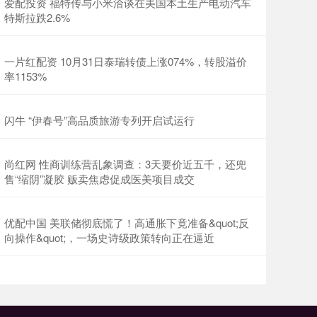
爱配投资 福特传与小米洽谈在美国本土生产电动汽车
特斯拉跌2.6%
一片红配资 10月31日泰瑞转债上涨074%，转股溢价
率1153%
闪牛 “伊春号”高品质旅游专列开启试运行
尚红网 性商训练营乱象调查：3天要价近五千，还兜
售“缩阴”凝胶 贩卖焦虑促成医美项目成交
优配中国 美联储彻底慌了！高通胀下竟准备&quot;反
向操作&quot;，一场史诗级政策转向正在逼近