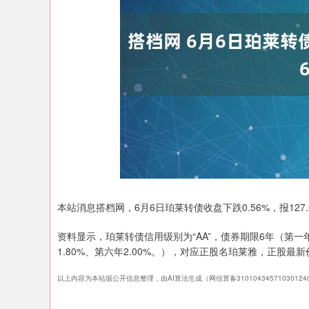
深证成指
14110.12
.92
0.57%
-34.08
-0
本站消息搭档网，6月6日珀莱转债收盘下跌0.56%，报127.6
资料显示，珀莱转债信用级别为“AA”，债券期限6年（第一年0.
1.80%、第六年2.00%。），对应正股名珀莱雅，正股最新价
以上内容为本站据公开信息整理，由AI算法生成（网信算备3101043457103012