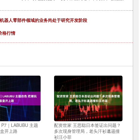
前公司在机器人零部件领域的业务尚处于研究开发阶段
鱼价格行情
P7｜LABUBU 主题
配资世家 王思聪日本签证出问题？
盲盒开上路
多次现身管理局，老头汗衫邋遢撞
衫汪小菲