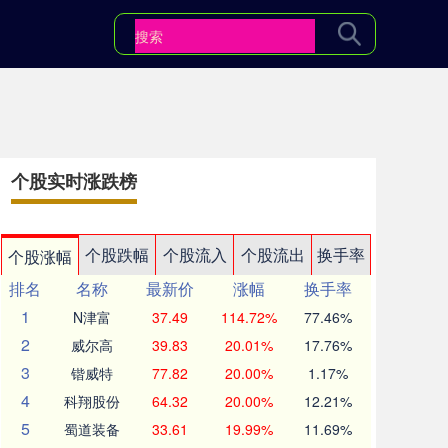
个股实时涨跌榜
个股跌幅
个股流入
个股流出
换手率
个股涨幅
排名
名称
最新价
涨幅
换手率
1
N津富
37.49
114.72%
77.46%
2
威尔高
39.83
20.01%
17.76%
3
锴威特
77.82
20.00%
1.17%
4
科翔股份
64.32
20.00%
12.21%
5
蜀道装备
33.61
19.99%
11.69%