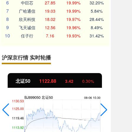
6
中巨芯
27.85
19.99%
32.20%
7
广哈通信
19.03
19.99%
5.84%
8
欣天科技
18.02
19.97%
28.44%
9
飞天诚信
12.56
19.96%
8.49%
10
任子行
7.16
19.93%
31.42%
沪深京行情 实时轮播
北证50
1122.88
创
3.42
0.30%