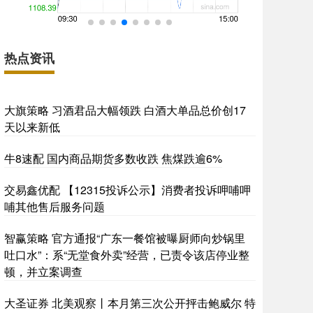
热点资讯
大旗策略 习酒君品大幅领跌 白酒大单品总价创17
天以来新低
牛8速配 国内商品期货多数收跌 焦煤跌逾6%
交易鑫优配 【12315投诉公示】消费者投诉呷哺呷
哺其他售后服务问题
智赢策略 官方通报“广东一餐馆被曝厨师向炒锅里
吐口水”：系“无堂食外卖”经营，已责令该店停业整
顿，并立案调查
大圣证券 北美观察丨本月第三次公开抨击鲍威尔 特