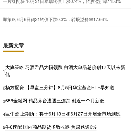
一片红配资 10月31日泰瑞转债上涨074%，转股溢价率1153%
顺策略 6月6日鹤21转债下跌0.3%，转股溢价率17.66%
最新文章
大旗策略 习酒君品大幅领跌 白酒大单品总价创17天以来新
1
低
杨方配资 【早盘三分钟】8月5日华宝基金ETF早知道
2
658金融网 精品茅台遭遇三连跌 创近一个月新低
3
巨牛盈 上期所：将于6月13日和6月27日开展全市场测试
4
牛8速配 国内商品期货多数收跌 焦煤跌逾6%
5