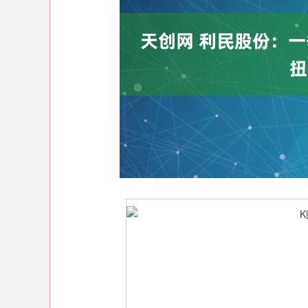
上证指数
3916.69
20
1.13%
16.34
0.