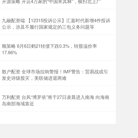
开源策略 开店4万家的“中国米其林”，横扫北上广
九融配资端 【12315投诉公示】汇嘉时代新增4件投诉
公示，涉及不履行国家规定的三包义务问题等
顺策略 6月6日鹤21转债下跌0.3%，转股溢价率
17.66%
散户配资 全球市场拉响警报！IMF警告：贸易战或引
发史诗级股灾，美联储进退两难
万利配资 台风“博罗依”将于27日凌晨进入南海 向海南
岛南部海域靠近