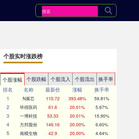
个股实时涨跌榜
个股跌幅
个股流入
个股流出
换手率
个股涨幅
排名
名称
最新价
涨幅
换手率
1
N展芯
115.72
393.48%
59.81%
2
毕得医药
61.6
20.01%
5.67%
3
一博科技
53.33
20.01%
15.90%
4
方邦股份
146.16
20.00%
6.60%
5
南模生物
42.9
20.00%
4.64%