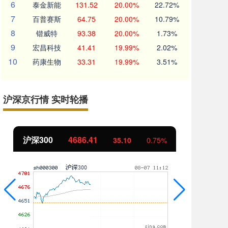
6
泰金新能
131.52
20.00%
22.72%
7
百普赛斯
64.75
20.00%
10.79%
8
锴威特
93.38
20.00%
1.73%
9
宏昌科技
41.41
19.99%
2.02%
10
药康生物
33.31
19.99%
3.51%
沪深京行情 实时轮播
沪深300
4686.41
北
35.10
0.75%