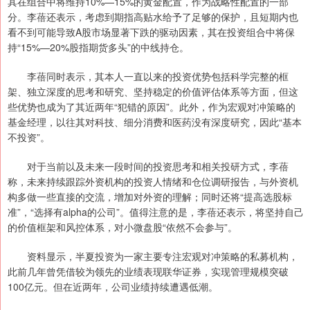
其在组合中将维持10%—15%的黄金配置，作为战略性配置的一部
分。李蓓还表示，考虑到期指高贴水给予了足够的保护，且短期内也
看不到可能导致A股市场显著下跌的驱动因素，其在投资组合中将保
持“15%—20%股指期货多头”的中线持仓。
李蓓同时表示，其本人一直以来的投资优势包括科学完整的框
架、独立深度的思考和研究、坚持稳定的价值评估体系等方面，但这
些优势也成为了其近两年“犯错的原因”。此外，作为宏观对冲策略的
基金经理，以往其对科技、细分消费和医药没有深度研究，因此“基本
不投资”。
对于当前以及未来一段时间的投资思考和相关投研方式，李蓓
称，未来持续跟踪外资机构的投资人情绪和仓位调研报告，与外资机
构多做一些直接的交流，增加对外资的理解；同时还将“提高选股标
准”，“选择有alpha的公司”。值得注意的是，李蓓还表示，将坚持自己
的价值框架和风控体系，对小微盘股“依然不会参与”。
资料显示，半夏投资为一家主要专注宏观对冲策略的私募机构，
此前几年曾凭借较为领先的业绩表现联华证券，实现管理规模突破
100亿元。但在近两年，公司业绩持续遭遇低潮。